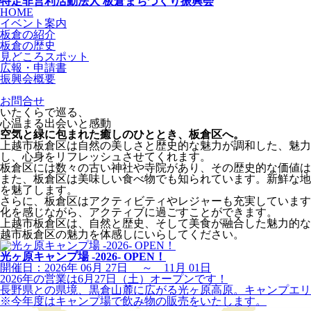
特定非営利活動法人
板倉
まちづくり
振興会
HOME
イベント案内
板倉の紹介
板倉の歴史
見どころスポット
広報・申請書
振興会概要
お問合せ
いたくらで巡る、
心温まる出会いと感動
空気と緑に包まれた癒しのひととき、板倉区へ。
上越市板倉区は自然の美しさと歴史的な魅力が調和した、魅力
し、心身をリフレッシュさせてくれます。
板倉区には数々の古い神社や寺院があり、その歴史的な価値は
また、板倉区は美味しい食べ物でも知られています。新鮮な地
を魅了します。
さらに、板倉区はアクティビティやレジャーも充実しています
化を感じながら、アクティブに過ごすことができます。
上越市板倉区は、自然と歴史、そして美食が融合した魅力的な
越市板倉区の魅力を体感しにいらしてください。
光ヶ原キャンプ場 -2026- OPEN！
開催日：2026年 06月 27日 ～ 11月 01日
2026年の営業は6月27日（土）オープンです！
長野県との県境、黒倉山麓に広がる光ヶ原高原。キャンプエリ
※今年度はキャンプ場で飲み物の販売をいたします。