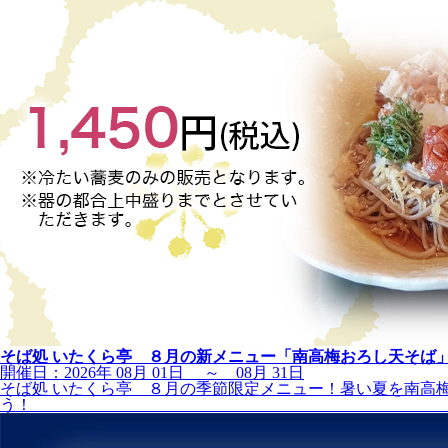
そば処 いたくら亭 ８月の新メニュー「南高梅おろし天そば
開催日：2026年 08月 01日 ～ 08月 31日
そば処 いたくら亭 ８月の季節限定メニュー！暑い夏を南高
う