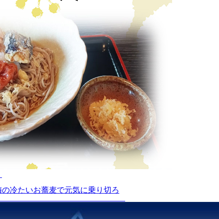
」
梅の冷たいお蕎麦で元気に乗り切ろ
！