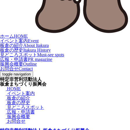
ホーム
HOME
イベント案内
Event
板倉の紹介
About Itakura
板倉の歴史
Itakura History
見どころスポット
Must-see spots
広報・申請書
PR magazine
振興会概要
Outline
お問合せ
Contact
toggle navigation
特定非営利活動法人
板倉
まちづくり
振興会
HOME
イベント案内
板倉の紹介
板倉の歴史
見どころスポット
広報・申請書
振興会概要
お問合せ