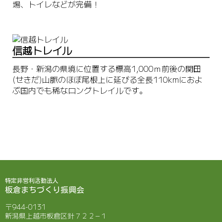
場、トイレなどが完備！
信越トレイル
長野・新潟の県境に位置する標高1,000ｍ前後の関田
(せきだ)山脈のほぼ尾根上に延びる全長110kmにおよ
ぶ国内でも稀なロングトレイルです。
特定非営利活動法人
板倉まちづくり振興会
〒944-0131
新潟県上越市板倉区針７２２−１