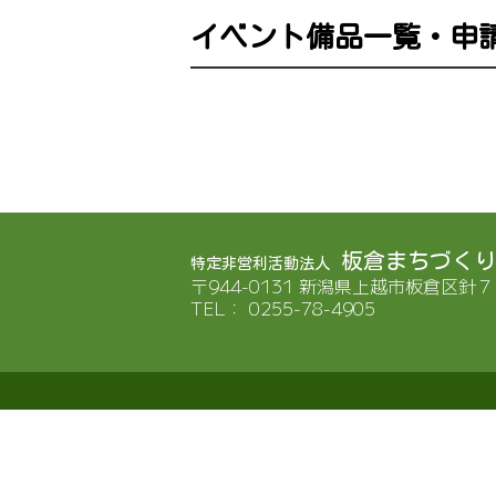
イベント備品一覧・申請
板倉まちづくり
特定非営利活動法人
〒944-0131
新潟県上越市板倉区針７
TEL： 0255-78-4905