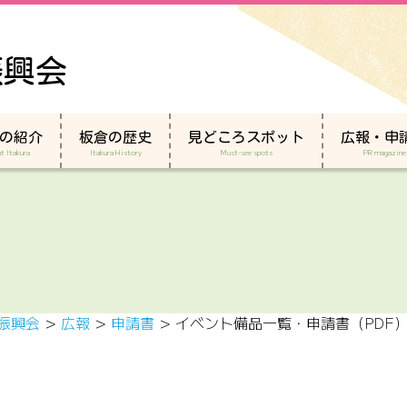
振興会
の紹介
板倉の歴史
見どころスポット
広報・申
t Itakura
Itakura History
Must-see spots
PR magazine
振興会
>
広報
>
申請書
>
イベント備品一覧・申請書（PDF