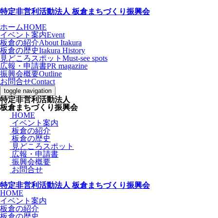
特定非営利活動法人
板倉
まちづくり
振興会
ホーム
HOME
イベント案内
Event
板倉の紹介
About Itakura
板倉の歴史
Itakura History
見どころスポット
Must-see spots
広報・申請書
PR magazine
振興会概要
Outline
お問合せ
Contact
toggle navigation
特定非営利活動法人
板倉
まちづくり
振興会
HOME
イベント案内
板倉の紹介
板倉の歴史
見どころスポット
広報・申請書
振興会概要
お問合せ
特定非営利活動法人
板倉
まちづくり
振興会
HOME
イベント案内
板倉の紹介
板倉の歴史