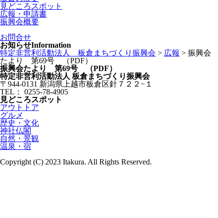
見どころスポット
広報・申請書
振興会概要
お問合せ
お知らせ
Information
特定非営利活動法人 板倉まちづくり振興会
>
広報
>
振興会
たより 第69号 （PDF）
振興会たより 第69号 （PDF）
特定非営利活動法人
板倉まちづくり振興会
〒944-0131
新潟県上越市板倉区針７２２−１
TEL： 0255-78-4905
見どころスポット
アウトトア
グルメ
歴史・文化
神社仏閣
自然・景観
温泉・宿
Copyright (C) 2023 Itakura. All Rights Reserved.